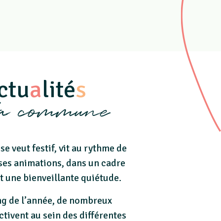
ctu
a
lité
s
la commune
 se veut festif, vit au rythme de
es animations, dans un cadre
t une bienveillante quiétude.
ng de l’année, de nombreux
ctivent au sein des différentes